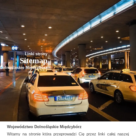
Linki strony
Sitemap
Dolnośląskie Międzybórz
Województwo
Dolnośląskie
Międzybórz
Witamy na stronie która przeprowadzi Cię przez linki całej naszej