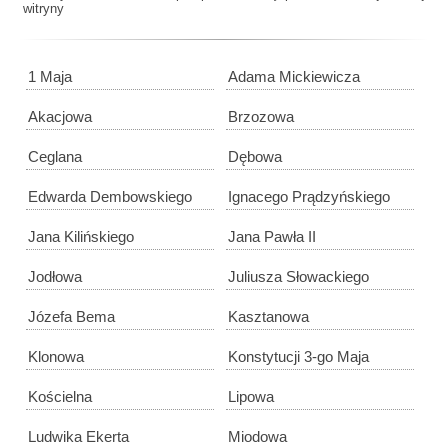
witryny
1 Maja
Adama Mickiewicza
Akacjowa
Brzozowa
Ceglana
Dębowa
Edwarda Dembowskiego
Ignacego Prądzyńskiego
Jana Kilińskiego
Jana Pawła II
Jodłowa
Juliusza Słowackiego
Józefa Bema
Kasztanowa
Klonowa
Konstytucji 3-go Maja
Kościelna
Lipowa
Ludwika Ekerta
Miodowa