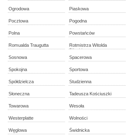
Ogrodowa
Piaskowa
Pocztowa
Pogodna
Polna
Powstańców
Romualda Traugutta
Rotmistrza Witolda
Pileckiego
Sosnowa
Spacerowa
Spokojna
Sportowa
Spółdzielcza
Studzienna
Słoneczna
Tadeusza Kościuszki
Towarowa
Wesoła
Westerplatte
Wolności
Węglowa
Świdnicka