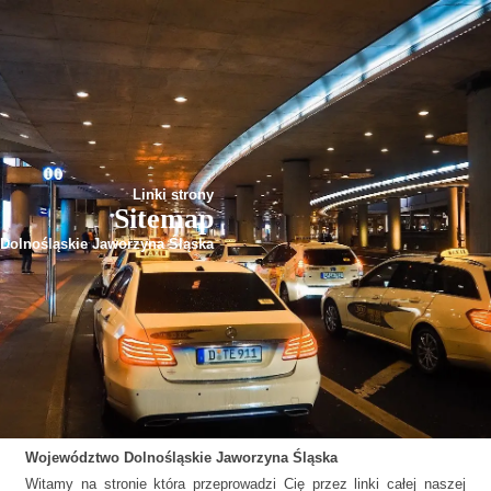
Linki strony
Sitemap
Dolnośląskie Jaworzyna Śląska
Województwo
Dolnośląskie
Jaworzyna Śląska
Witamy na stronie która przeprowadzi Cię przez linki całej naszej