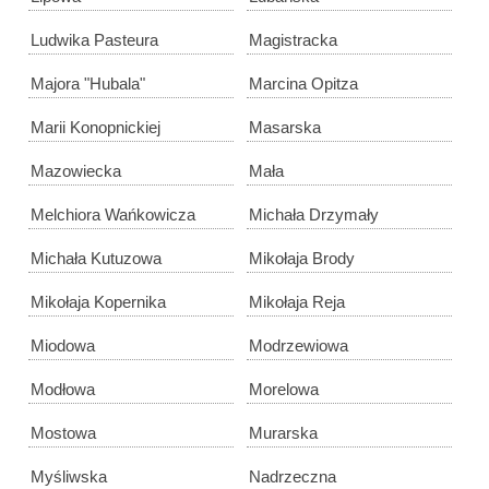
Ludwika Pasteura
Magistracka
Majora "Hubala"
Marcina Opitza
Marii Konopnickiej
Masarska
Mazowiecka
Mała
Melchiora Wańkowicza
Michała Drzymały
Michała Kutuzowa
Mikołaja Brody
Mikołaja Kopernika
Mikołaja Reja
Miodowa
Modrzewiowa
Modłowa
Morelowa
Mostowa
Murarska
Myśliwska
Nadrzeczna