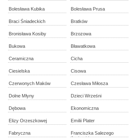
Bolesława Kubika
Bolesława Prusa
Braci Śniadeckich
Bratków
Bronisława Kosiby
Brzozowa
Bukowa
Bławatkowa
Ceramiczna
Cicha
Ciesielska
Cisowa
Czerwonych Maków
Czesława Miłosza
Dolne Młyny
Dzieci Wrześni
Dębowa
Ekonomiczna
Elizy Orzeszkowej
Emilii Plater
Fabryczna
Franciszka Salezego
Jezierskiego