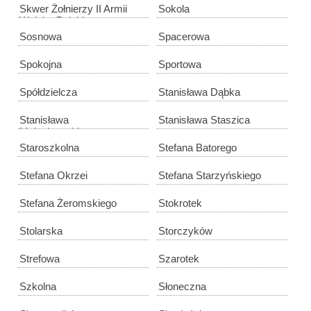
Skwer Żołnierzy II Armii
Sokola
Wojska Polskiego
Sosnowa
Spacerowa
Spokojna
Sportowa
Spółdzielcza
Stanisława Dąbka
Stanisława
Stanisława Staszica
Małachowskiego
Staroszkolna
Stefana Batorego
Stefana Okrzei
Stefana Starzyńskiego
Stefana Żeromskiego
Stokrotek
Stolarska
Storczyków
Strefowa
Szarotek
Szkolna
Słoneczna