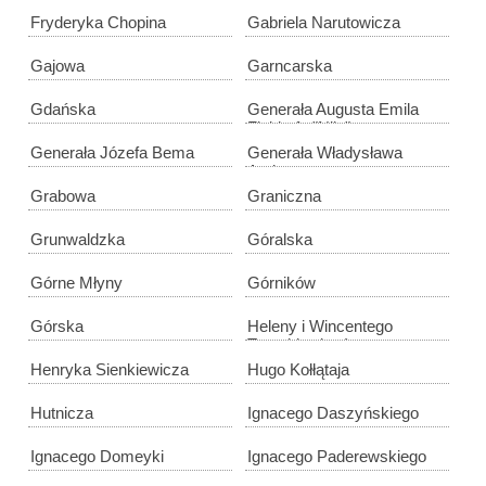
Fryderyka Chopina
Gabriela Narutowicza
Gajowa
Garncarska
Gdańska
Generała Augusta Emila
Fieldorfa "Nila"
Generała Józefa Bema
Generała Władysława
Andersa
Grabowa
Graniczna
Grunwaldzka
Góralska
Górne Młyny
Górników
Górska
Heleny i Wincentego
Tyrankiewiczów
Henryka Sienkiewicza
Hugo Kołłątaja
Hutnicza
Ignacego Daszyńskiego
Ignacego Domeyki
Ignacego Paderewskiego