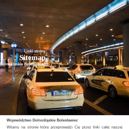
Linki strony
Sitemap
Dolnośląskie Bolesławiec
Województwo
Dolnośląskie
Bolesławiec
Witamy na stronie która przeprowadzi Cię przez linki całej naszej