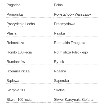
Pogodna
Polna
Pomorska
Powstańców Warszawy
Prezydenta Lecha
Przemysłowa
Kaczyńskiego
Ptasia
Rajska
Robotnicza
Romualda Traugutta
Rondo 100-lecia
Rotmistrza Pileckiego
Niepodległości
Rumianków
Rynek
Rzemieślnicza
Różana
Sądowa
Saperska
Sierpnia '80
Skalna
Skwer 100-lecia
Skwer Kardynała Stefana
Odzyskania Niepodległości
Wyszyńskiego