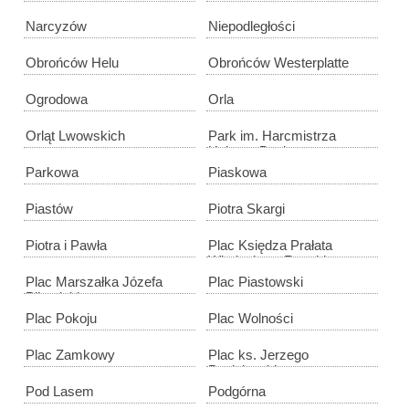
Narcyzów
Niepodległości
Obrońców Helu
Obrońców Westerplatte
Ogrodowa
Orla
Orląt Lwowskich
Park im. Harcmistrza
Huberta Bonina
Parkowa
Piaskowa
Piastów
Piotra Skargi
Piotra i Pawła
Plac Księdza Prałata
Władysława Rączki
Plac Marszałka Józefa
Plac Piastowski
Piłsudskiego
Plac Pokoju
Plac Wolności
Plac Zamkowy
Plac ks. Jerzego
Popiełuszki
Pod Lasem
Podgórna