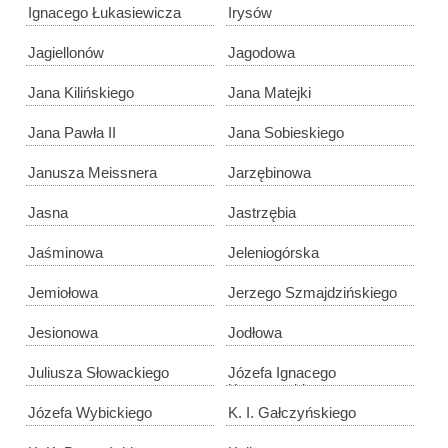
Ignacego Łukasiewicza
Irysów
Jagiellonów
Jagodowa
Jana Kilińskiego
Jana Matejki
Jana Pawła II
Jana Sobieskiego
Janusza Meissnera
Jarzębinowa
Jasna
Jastrzębia
Jaśminowa
Jeleniogórska
Jemiołowa
Jerzego Szmajdzińskiego
Jesionowa
Jodłowa
Juliusza Słowackiego
Józefa Ignacego
Kraszewskiego
Józefa Wybickiego
K. I. Gałczyńskiego