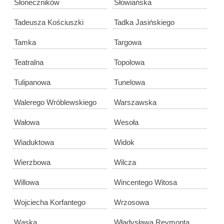
Słoneczników
Słowiańska
Tadeusza Kościuszki
Tadka Jasińskiego
Tamka
Targowa
Teatralna
Topolowa
Tulipanowa
Tunelowa
Walerego Wróblewskiego
Warszawska
Wałowa
Wesoła
Wiaduktowa
Widok
Wierzbowa
Wilcza
Willowa
Wincentego Witosa
Wojciecha Korfantego
Wrzosowa
Wąska
Władysława Reymonta