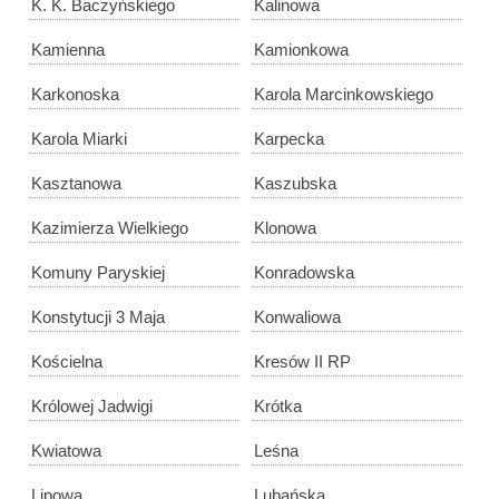
K. K. Baczyńskiego
Kalinowa
Kamienna
Kamionkowa
Karkonoska
Karola Marcinkowskiego
Karola Miarki
Karpecka
Kasztanowa
Kaszubska
Kazimierza Wielkiego
Klonowa
Komuny Paryskiej
Konradowska
Konstytucji 3 Maja
Konwaliowa
Kościelna
Kresów II RP
Królowej Jadwigi
Krótka
Kwiatowa
Leśna
Lipowa
Lubańska