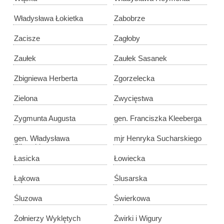
Władysława Łokietka
Zabobrze
Zacisze
Zagłoby
Zaułek
Zaułek Sasanek
Zbigniewa Herberta
Zgorzelecka
Zielona
Zwycięstwa
Zygmunta Augusta
gen. Franciszka Kleeberga
gen. Władysława
mjr Henryka Sucharskiego
Sikorskiego
Łasicka
Łowiecka
Łąkowa
Ślusarska
Śluzowa
Świerkowa
Żołnierzy Wyklętych
Żwirki i Wigury